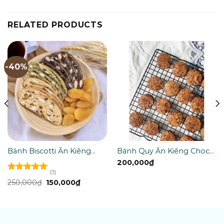
RELATED PRODUCTS
-40%
Bánh Biscotti Ăn Kiêng
Bánh Quy Ăn Kiêng Choco
Nguyên Cám Không
Không Đường Healthy Eat
200,000
₫
Đường by TUNA
Clean By TUNA
(1)
Rated
5.00
250,000
₫
150,000
₫
out of 5