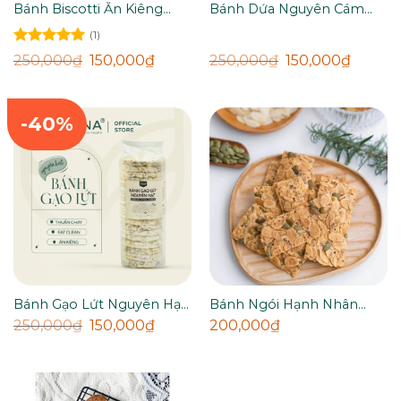
Bánh Biscotti Ăn Kiêng
Bánh Dứa Nguyên Cám
Nguyên Cám Không
Healthy Eat Clean By Tuna
(1)
Đường by TUNA
200g
Rated
5.00
250,000
₫
150,000
₫
250,000
₫
150,000
₫
out of 5
-40%
Bánh Gạo Lứt Nguyên Hạt
Bánh Ngói Hạnh Nhân
Nhiều Vị By Tuna
Chuẩn Eat Clean Keto By
250,000
₫
150,000
₫
200,000
₫
Tuna 200g