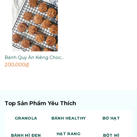
Bánh Quy Ăn Kiêng Choco
Không Đường Healthy Eat
200,000
₫
Clean By TUNA
Top Sản Phẩm Yêu Thích
GRANOLA
BÁNH HEALTHY
BƠ HẠT
HẠT RANG
BÁNH MÌ ĐEN
BỘT MÌ