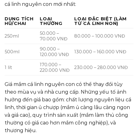
cá linh nguyên con mới nhất:
DUNG TÍCH
LOẠI
LOẠI ĐẶC BIỆT (LÀM
HŨ/CHAI
THƯỜNG
TỪ CÁ LINH NON)
50.000 –
250ml
80.000 – 100.000 VNĐ
70.000 VNĐ
90.000 –
500ml
130.000 – 160.000 VNĐ
120.000 VNĐ
170.000 –
1 lít
230.000 – 280.000 VNĐ
220.000 VNĐ
Giá mắm cá linh nguyên con có thể thay đổi tùy
theo mùa vụ và nhà cung cấp. Những yếu tố ảnh
hưởng đến giá bao gồm: chất lượng nguyên liệu cá
linh, thời gian ủ chượp (mắm ủ càng lâu càng ngon
và giá cao), quy trình sản xuất (mắm làm thủ công
thường có giá cao hơn mắm công nghiệp), và
thương hiệu.