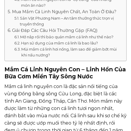
món ăn nào?
Mua Mắm Cá Linh Nguyên Chất, An Toàn Ở Đâu?
Sản Vật Phương Nam – An tâm thưởng thức trọn vị
truyền thống
Giải Đáp Các Câu Hỏi Thường Gặp (FAQ)
Mở nắp rồi thì bảo quản mắm cá linh như thế nào?
Hạn sử dụng của mắm cá linh là bao lâu?
Mùi mắm cá linh hơi nồng, làm sao để giảm bớt mùi
khi nấu nướng?
Mắm Cá Linh Nguyên Con – Linh Hồn Của
Bữa Cơm Miền Tây Sông Nước
Mắm cá linh nguyên con là đặc sản nổi tiếng của
vùng Đồng bằng sông Cửu Long, đặc biệt là các
tỉnh An Giang, Đồng Tháp, Cần Thơ. Món mắm này
được làm từ những con cá linh tươi ngon nhất,
đánh bắt vào mùa nước nổi. Cá linh sau khi sơ chế kỹ
càng sẽ được ướp muối theo tỷ lệ nhất định, rồi
đem ủ chượp trong thời gian từ 6 tháng đến 1 năm,