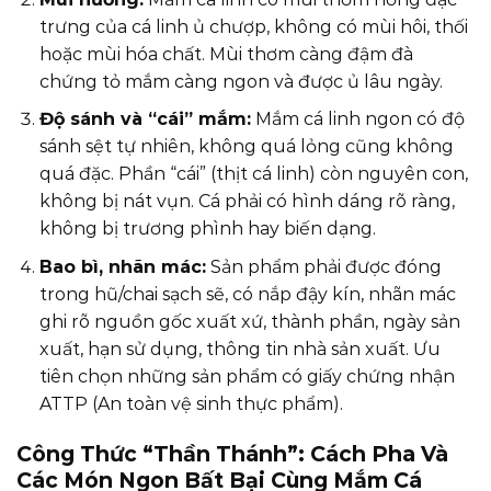
trưng của cá linh ủ chượp, không có mùi hôi, thối
hoặc mùi hóa chất. Mùi thơm càng đậm đà
chứng tỏ mắm càng ngon và được ủ lâu ngày.
Độ sánh và “cái” mắm:
Mắm cá linh ngon có độ
sánh sệt tự nhiên, không quá lỏng cũng không
quá đặc. Phần “cái” (thịt cá linh) còn nguyên con,
không bị nát vụn. Cá phải có hình dáng rõ ràng,
không bị trương phình hay biến dạng.
Bao bì, nhãn mác:
Sản phẩm phải được đóng
trong hũ/chai sạch sẽ, có nắp đậy kín, nhãn mác
ghi rõ nguồn gốc xuất xứ, thành phần, ngày sản
xuất, hạn sử dụng, thông tin nhà sản xuất. Ưu
tiên chọn những sản phẩm có giấy chứng nhận
ATTP (An toàn vệ sinh thực phẩm).
Công Thức “Thần Thánh”: Cách Pha Và
Các Món Ngon Bất Bại Cùng Mắm Cá