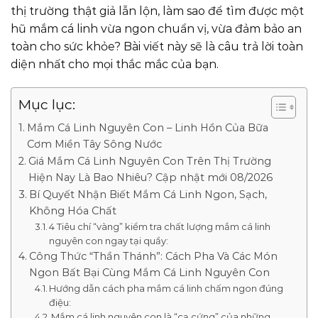
thị trường thật giả lẫn lộn, làm sao để tìm được một
hũ mắm cá linh vừa ngon chuẩn vị, vừa đảm bảo an
toàn cho sức khỏe? Bài viết này sẽ là câu trả lời toàn
diện nhất cho mọi thắc mắc của bạn.
Mục lục:
Mắm Cá Linh Nguyên Con – Linh Hồn Của Bữa
Cơm Miền Tây Sông Nước
Giá Mắm Cá Linh Nguyên Con Trên Thị Trường
Hiện Nay Là Bao Nhiêu? Cập nhật mới 08/2026
Bí Quyết Nhận Biết Mắm Cá Linh Ngon, Sạch,
Không Hóa Chất
4 Tiêu chí “vàng” kiểm tra chất lượng mắm cá linh
nguyên con ngay tại quầy:
Công Thức “Thần Thánh”: Cách Pha Và Các Món
Ngon Bất Bại Cùng Mắm Cá Linh Nguyên Con
Hướng dẫn cách pha mắm cá linh chấm ngon đúng
điệu:
Mắm cá linh nguyên con là “cạ cứng” của những