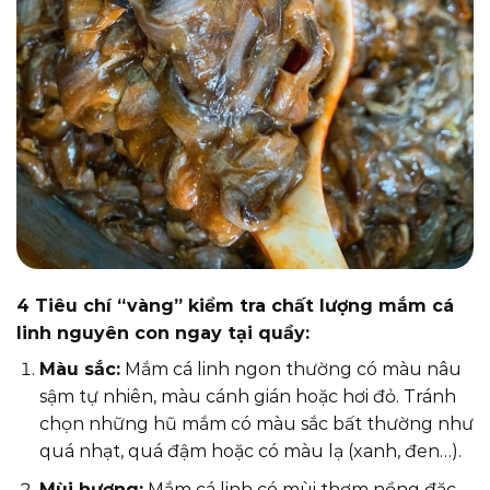
4 Tiêu chí “vàng” kiểm tra chất lượng mắm cá
linh nguyên con ngay tại quầy:
Màu sắc:
Mắm cá linh ngon thường có màu nâu
sậm tự nhiên, màu cánh gián hoặc hơi đỏ. Tránh
chọn những hũ mắm có màu sắc bất thường như
quá nhạt, quá đậm hoặc có màu lạ (xanh, đen…).
Mùi hương:
Mắm cá linh có mùi thơm nồng đặc