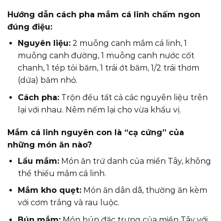
Hướng dẫn cách pha mắm cá linh chấm ngon
đúng điệu:
Nguyên liệu:
2 muỗng canh mắm cá linh, 1
muỗng canh đường, 1 muỗng canh nước cốt
chanh, 1 tép tỏi băm, 1 trái ớt băm, 1/2 trái thơm
(dứa) băm nhỏ.
Cách pha:
Trộn đều tất cả các nguyên liệu trên
lại với nhau. Nêm nếm lại cho vừa khẩu vị.
Mắm cá linh nguyên con là “cạ cứng” của
những món ăn nào?
Lẩu mắm:
Món ăn trứ danh của miền Tây, không
thể thiếu mắm cá linh.
Mắm kho quẹt:
Món ăn dân dã, thường ăn kèm
với cơm trắng và rau luộc.
Bún mắm:
Món bún đặc trưng của miền Tây với