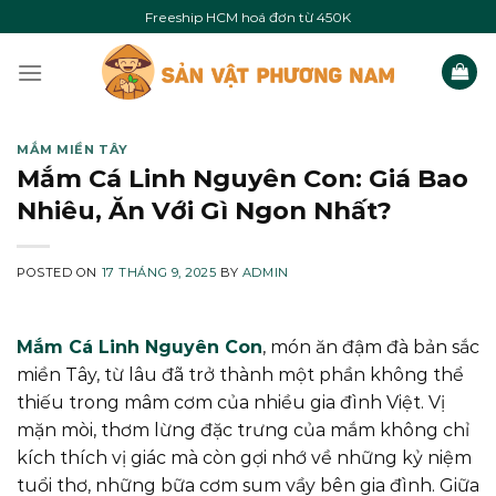
Skip
Freeship HCM hoá đơn từ 450K
to
content
MẮM MIỀN TÂY
Mắm Cá Linh Nguyên Con: Giá Bao
Nhiêu, Ăn Với Gì Ngon Nhất?
POSTED ON
17 THÁNG 9, 2025
BY
ADMIN
Mắm Cá Linh Nguyên Con
, món ăn đậm đà bản sắc
miền Tây, từ lâu đã trở thành một phần không thể
thiếu trong mâm cơm của nhiều gia đình Việt. Vị
mặn mòi, thơm lừng đặc trưng của mắm không chỉ
kích thích vị giác mà còn gợi nhớ về những kỷ niệm
tuổi thơ, những bữa cơm sum vầy bên gia đình. Giữa