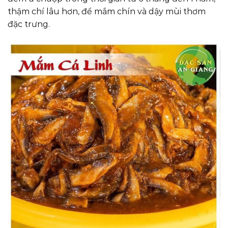
thậm chí lâu hơn, để mắm chín và dậy mùi thơm
đặc trưng.