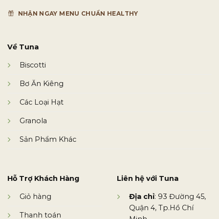
NHẬN NGAY MENU CHUẨN HEALTHY
Về Tuna
Biscotti
Bơ Ăn Kiêng
Các Loại Hạt
Granola
Sản Phẩm Khác
Hỗ Trợ Khách Hàng
Liên hệ với Tuna
Giỏ hàng
Địa chỉ
: 93 Đường 45,
Quận 4, Tp.Hồ Chí
Thanh toán