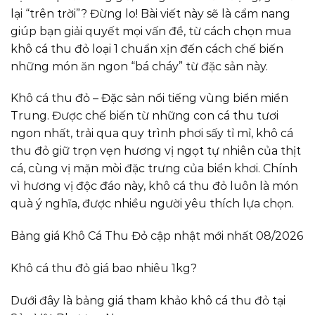
lại “trên trời”? Đừng lo! Bài viết này sẽ là cẩm nang
giúp bạn giải quyết mọi vấn đề, từ cách chọn mua
khô cá thu đỏ loại 1 chuẩn xịn đến cách chế biến
những món ăn ngon “bá cháy” từ đặc sản này.
Khô cá thu đỏ – Đặc sản nổi tiếng vùng biển miền
Trung. Được chế biến từ những con cá thu tươi
ngon nhất, trải qua quy trình phơi sấy tỉ mỉ, khô cá
thu đỏ giữ trọn vẹn hương vị ngọt tự nhiên của thịt
cá, cùng vị mặn mòi đặc trưng của biển khơi. Chính
vì hương vị độc đáo này, khô cá thu đỏ luôn là món
quà ý nghĩa, được nhiều người yêu thích lựa chọn.
Bảng giá Khô Cá Thu Đỏ cập nhật mới nhất 08/2026
Khô cá thu đỏ giá bao nhiêu 1kg?
Dưới đây là bảng giá tham khảo khô cá thu đỏ tại