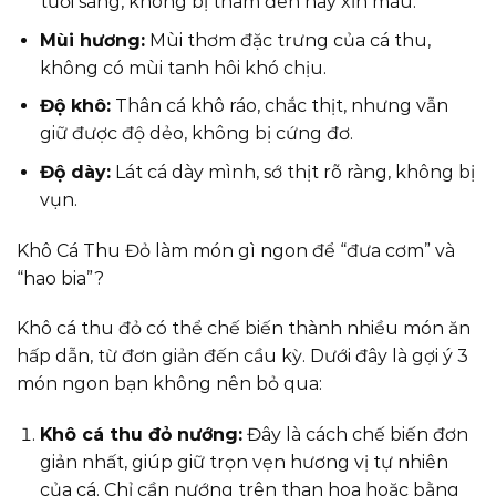
tươi sáng, không bị thâm đen hay xỉn màu.
Mùi hương:
Mùi thơm đặc trưng của cá thu,
không có mùi tanh hôi khó chịu.
Độ khô:
Thân cá khô ráo, chắc thịt, nhưng vẫn
giữ được độ dẻo, không bị cứng đơ.
Độ dày:
Lát cá dày mình, sớ thịt rõ ràng, không bị
vụn.
Khô Cá Thu Đỏ làm món gì ngon để “đưa cơm” và
“hao bia”?
Khô cá thu đỏ có thể chế biến thành nhiều món ăn
hấp dẫn, từ đơn giản đến cầu kỳ. Dưới đây là gợi ý 3
món ngon bạn không nên bỏ qua:
Khô cá thu đỏ nướng:
Đây là cách chế biến đơn
giản nhất, giúp giữ trọn vẹn hương vị tự nhiên
của cá. Chỉ cần nướng trên than hoa hoặc bằng