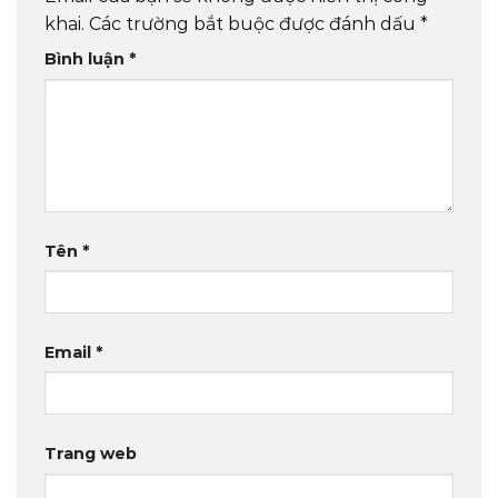
khai.
Các trường bắt buộc được đánh dấu
*
Bình luận
*
Tên
*
Email
*
Trang web