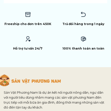
Freeship cho đơn trên 450K
Trả đổi hàng trong 1 ngày
Hỗ trợ tư vấn 24/7
100% thanh toán an toàn
Sản Vật Phương Nam là dự án kết nối người nông dân, ngư dân
với người tiêu dùng nhằm mang các sản vật phương Nam đến
trực tiếp với mỗi bữa ăn gia đình, đồng thời mang những sản vật
đó đến tận tay du khách.