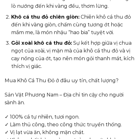
lò nướng đến khi vàng đều, thơm lừng.
Khô cá thu đỏ chiên giòn:
Chiên khô cá thu đỏ
đến khi vàng giòn, chấm cùng tương ớt hoặc
mắm me, là món nhậu “hao bia” tuyệt vời.
Gỏi xoài khô cá thu đỏ:
Sự kết hợp giữa vị chua
ngọt của xoài, vị mặn mà của khô cá thu đỏ và vị
cay nồng của ớt, tạo nên món gỏi thanh mát, kích
thích vị giác.
Mua Khô Cá Thu Đỏ ở đâu uy tín, chất lượng?
Sản Vật Phương Nam – Địa chỉ tin cậy cho người
sành ăn.
✓ 100% cá tự nhiên, tươi ngon.
✓ Làm thủ công, theo công thức truyền thống.
✓ Vị lạt vừa ăn, không mặn chát.