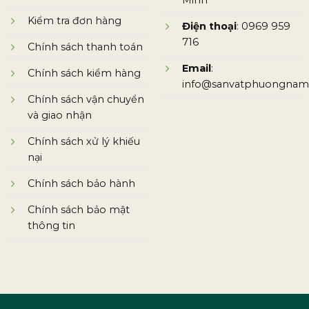
Minh
Kiểm tra đơn hàng
Điện thoại
: 0969 959
716
Chính sách thanh toán
Email
:
Chính sách kiểm hàng
info@sanvatphuongnam
Chính sách vận chuyển
và giao nhận
Chính sách xử lý khiếu
nại
Chính sách bảo hành
Chính sách bảo mật
thông tin