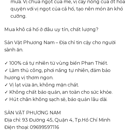
mưa. Vị chua ngọt của me, vị cay nồng của ớt hòa
quyện với vị ngọt của cá hố, tạo nên món ăn khó
cưỡng.
Mua khô cá hố ở đâu uy tín, chất lượng?
Sản Vật Phương Nam – Địa chỉ tin cậy cho người
sành ăn.
✓ 100% cá tự nhiên từ vùng biển Phan Thiết.
✓ Làm thủ công, phơi nắng tự nhiên, đảm bảo
hương vị thơm ngon.
✓ Vị lạt vừa ăn, không mặn chát.
✓ Không chất bảo quản, an toàn cho sức khỏe.
✓ Hút chân không sạch sẽ, bảo quản lâu dài.
SẢN VẬT PHƯƠNG NAM
Địa chỉ: 93 Đường 45, Quận 4, Tp.Hồ Chí Minh
Điện thoại: 09699597116