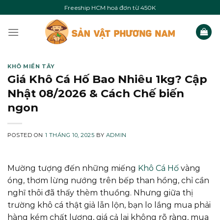
Skip
Freeship HCM hoá đơn từ 450K
to
content
KHÔ MIỀN TÂY
Giá Khô Cá Hố Bao Nhiêu 1kg? Cập
Nhật 08/2026 & Cách Chế biến
ngon
POSTED ON
1 THÁNG 10, 2025
BY
ADMIN
Mường tượng đến những miếng
Khô Cá Hố
vàng
óng, thơm lừng nướng trên bếp than hồng, chỉ cần
nghĩ thôi đã thấy thèm thuồng. Nhưng giữa thị
trường khô cá thật giả lẫn lộn, bạn lo lắng mua phải
hàng kém chất lượng, giá cả lại không rõ ràng, mua