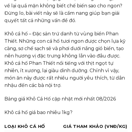
về lại quá mặn không biết chế biến sao cho ngon?
Đừng lo, bài viết này sẽ là cẩm nang giúp bạn giải
quyết tất cả những vấn đề đó.
Khô cá hố – Đặc sản trứ danh từ vùng biển Phan
Thiết. Những con cá hố tươi ngon được chọn lựa kỹ
càng, sơ chế sạch sẽ và phơi dưới nắng gió biển, tạo
nên hương vị đặc trưng không lẫn vào đâu được.
Khô cá hố Phan Thiết nổi tiếng với thịt ngọt tự
nhiên, ít xương, lại giàu dinh dưỡng. Chính vì vậy,
món ăn này được rất nhiều người yêu thích, từ dân
nhậu đến các bà nội trợ.
Bảng giá Khô Cá Hố cập nhật mới nhất 08/2026
Khô cá hố giá bao nhiêu 1kg?
LOẠI KHÔ CÁ HỐ
GIÁ THAM KHẢO (VNĐ/KG)