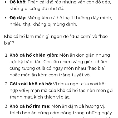
Độ khô:
Thân cá khô ráo nhưng vẫn còn độ dẻo,
không bị cứng đơ như đá.
Độ dày:
Miếng khô cá hố loại 1 thường dày mình,
nhiều thịt, không bị mỏng dính.
Khô cá hố làm món gì ngon để “đưa cơm” và “hao
bia”?
Khô cá hố chiên giòn:
Món ăn đơn giản nhưng
cực kỳ hấp dẫn. Chỉ cần chiên vàng giòn, chấm
cùng tương ớt là có ngay món nhậu “hao bia”
hoặc món ăn kèm cơm trắng tuyệt vời.
Gỏi xoài khô cá hố:
Vị chua ngọt của xoài kết
hợp với vị mặn mà của khô cá hố tạo nên món gỏi
thanh mát, kích thích vị giác.
Khô cá hố rim me:
Món ăn đậm đà hương vị,
thích hợp ăn cùng cơm nóng trong những ngày