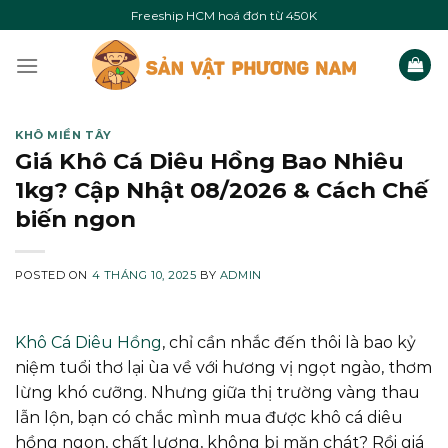
Skip
Freeship HCM hoá đơn từ 450K
to
content
KHÔ MIỀN TÂY
Giá Khô Cá Diêu Hồng Bao Nhiêu
1kg? Cập Nhật 08/2026 & Cách Chế
biến ngon
POSTED ON
4 THÁNG 10, 2025
BY
ADMIN
Khô Cá Diêu Hồng
, chỉ cần nhắc đến thôi là bao kỷ
niệm tuổi thơ lại ùa về với hương vị ngọt ngào, thơm
lừng khó cưỡng. Nhưng giữa thị trường vàng thau
lẫn lộn, bạn có chắc mình mua được khô cá diêu
hồng ngon, chất lượng, không bị mặn chát? Rồi giá