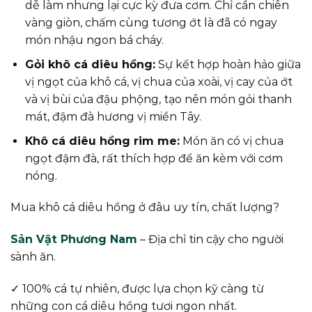
dễ làm nhưng lại cực kỳ đưa cơm. Chỉ cần chiên
vàng giòn, chấm cùng tương ớt là đã có ngay
món nhậu ngon bá cháy.
Gỏi khô cá diêu hồng:
Sự kết hợp hoàn hảo giữa
vị ngọt của khô cá, vị chua của xoài, vị cay của ớt
và vị bùi của đậu phộng, tạo nên món gỏi thanh
mát, đậm đà hương vị miền Tây.
Khô cá diêu hồng rim me:
Món ăn có vị chua
ngọt đậm đà, rất thích hợp để ăn kèm với cơm
nóng.
Mua khô cá diêu hồng ở đâu uy tín, chất lượng?
Sản Vật Phương Nam
– Địa chỉ tin cậy cho người
sành ăn.
✓ 100% cá tự nhiên, được lựa chọn kỹ càng từ
những con cá diêu hồng tươi ngon nhất.