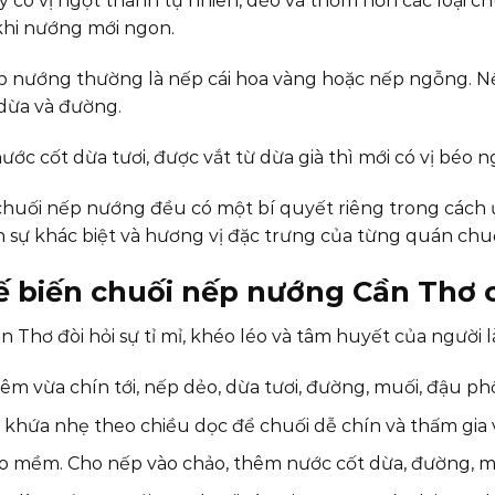
y có vị ngọt thanh tự nhiên, dẻo và thơm hơn các loại ch
hi nướng mới ngon.
 nướng thường là nếp cái hoa vàng hoặc nếp ngỗng. Nế
 dừa và đường.
ước cốt dừa tươi, được vắt từ dừa già thì mới có vị béo
huối nếp nướng đều có một bí quyết riêng trong cách ư
 sự khác biệt và hương vị đặc trưng của từng quán chu
ế biến chuối nếp nướng Cần Thơ
Thơ đòi hỏi sự tỉ mỉ, khéo léo và tâm huyết của người 
êm vừa chín tới, nếp dẻo, dừa tươi, đường, muối, đậu ph
 khứa nhẹ theo chiều dọc để chuối dễ chín và thấm gia v
 mềm. Cho nếp vào chảo, thêm nước cốt dừa, đường, muối