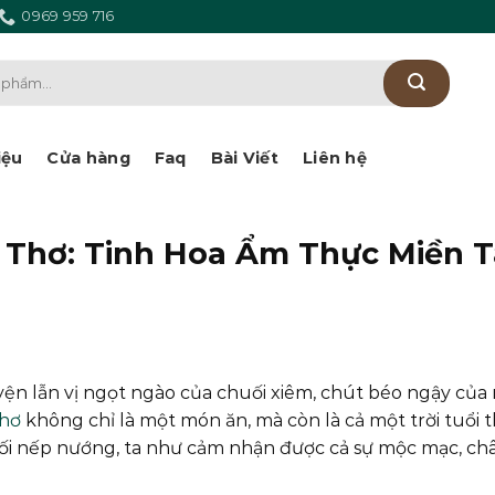
0969 959 716
iệu
Cửa hàng
Faq
Bài Viết
Liên hệ
Thơ: Tinh Hoa Ẩm Thực Miền T
n lẫn vị ngọt ngào của chuối xiêm, chút béo ngậy của
hơ
không chỉ là một món ăn, mà còn là cả một trời tuổi 
i nếp nướng, ta như cảm nhận được cả sự mộc mạc, châ