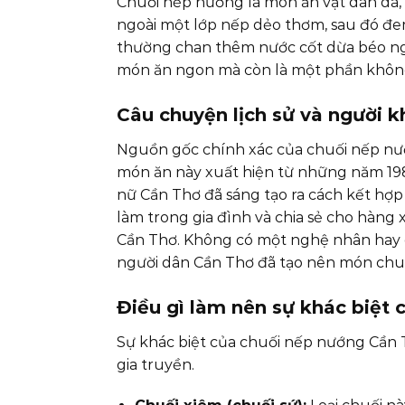
Chuối nếp nướng là món ăn vặt dân dã,
ngoài một lớp nếp dẻo thơm, sau đó đe
thường chan thêm nước cốt dừa béo ng
món ăn ngon mà còn là một phần không
Câu chuyện lịch sử và người kh
Nguồn gốc chính xác của chuối nếp nướ
món ăn này xuất hiện từ những năm 198
nữ Cần Thơ đã sáng tạo ra cách kết hợp
làm trong gia đình và chia sẻ cho hàng 
Cần Thơ. Không có một nghệ nhân hay g
người dân Cần Thơ đã tạo nên món chu
Điều gì làm nên sự khác biệt
Sự khác biệt của chuối nếp nướng Cần T
gia truyền.