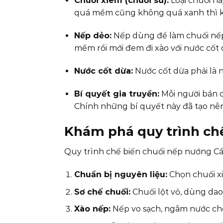
Chuối xiêm (chuối sứ):
Loại chuối nà
quá mềm cũng không quá xanh thì k
Nếp dẻo:
Nếp dùng để làm chuối nếp
mềm rồi mới đem đi xào với nước cốt
Nước cốt dừa:
Nước cốt dừa phải là n
Bí quyết gia truyền:
Mỗi người bán c
Chính những bí quyết này đã tạo nên
Khám phá quy trình ch
Quy trình chế biến chuối nếp nướng Cần 
Chuẩn bị nguyên liệu:
Chọn chuối xi
Sơ chế chuối:
Chuối lột vỏ, dùng dao
Xào nếp:
Nếp vo sạch, ngâm nước cho