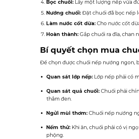
Bọc chuối:
Lấy một lượng nếp vừa đủ,
Nướng chuối:
Đặt chuối đã bọc nếp 
Làm nước cốt dừa:
Cho nước cốt dừa 
Hoàn thành:
Gắp chuối ra đĩa, chan 
Bí quyết chọn mua chuố
Để chọn được chuối nếp nướng ngon, b
Quan sát lớp nếp:
Lớp nếp phải có m
Quan sát quả chuối:
Chuối phải chí
thâm đen.
Ngửi mùi thơm:
Chuối nếp nướng ngo
Nếm thử:
Khi ăn, chuối phải có vị ng
phộng.