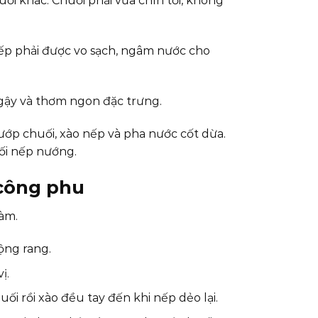
uối khác. Chuối phải vừa chín tới, không
p phải được vo sạch, ngâm nước cho
 ngậy và thơm ngon đặc trưng.
ớp chuối, xào nếp và pha nước cốt dừa.
ối nếp nướng.
 công phu
làm.
ộng rang.
ị.
 rồi xào đều tay đến khi nếp dẻo lại.