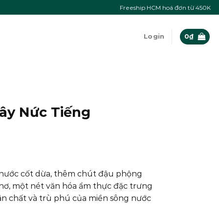
Freeship HCM hoá đơn từ 450K
Login
0
₫
ây Nức Tiếng
 nước cốt dừa, thêm chút đậu phộng
thơ, một nét văn hóa ẩm thực đặc trưng
n chất và trù phú của miền sông nước