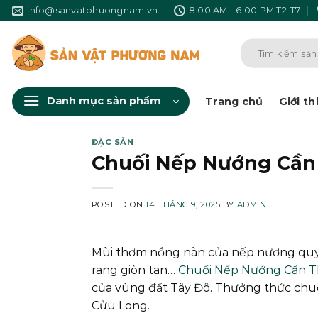
Skip
info@sanvatphuongnam.vn
8:00 AM - 6:00 PM T2-T7
to
content
Search
for:
Danh mục sản phẩm
Trang chủ
Giới th
ĐẶC SẢN
Chuối Nếp Nướng Cần 
POSTED ON
14 THÁNG 9, 2025
BY
ADMIN
Mùi thơm nồng nàn của nếp nương quyệ
rang giòn tan…
Chuối Nếp Nướng Cần T
của vùng đất Tây Đô. Thưởng thức chuố
Cửu Long.