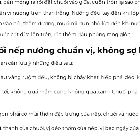
 dàn mỏng ra rồi đặt chuối vào giữa, cuộn tròn lại sao
lên vỉ nướng trên than hồng. Nướng đều tay đến khi lớ
vào nồi, thêm đường, muối rồi đun nhỏ lửa đến khi nước
nước cốt dừa lên trên, rắc thêm đậu phộng rang giòn.
i nếp nướng chuẩn vị, không sợ 
ạn cần lưu ý những điều sau:
àu vàng ruộm đều, không bị cháy khét. Nếp phải dẻo, 
n tới, không quá mềm cũng không quá xanh. Chuối phải
n phải có mùi thơm đặc trưng của nếp, chuối và nước 
ọt thanh của chuối, vị dẻo thơm của nếp, vị béo ngậy của