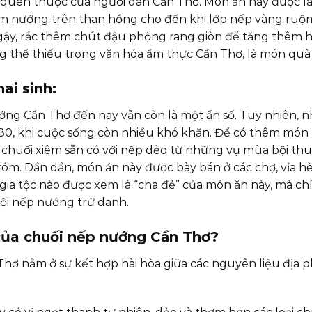
 quen thuộc của người dân Cần Thơ. Món ăn này được là
m nướng trên than hồng cho đến khi lớp nếp vàng ruộm,
ậy, rắc thêm chút đậu phộng rang giòn để tăng thêm h
 thể thiếu trong văn hóa ẩm thực Cần Thơ, là món quà
ai sinh:
ng Cần Thơ đến nay vẫn còn là một ẩn số. Tuy nhiên, nh
0, khi cuộc sống còn nhiều khó khăn. Để có thêm món 
 chuối xiêm sẵn có với nếp dẻo từ những vụ mùa bội th
xóm. Dần dần, món ăn này được bày bán ở các chợ, vỉa hè
ia tộc nào được xem là “cha đẻ” của món ăn này, mà ch
ối nếp nướng trứ danh.
 của chuối nếp nướng Cần Thơ?
hơ nằm ở sự kết hợp hài hòa giữa các nguyên liệu địa 