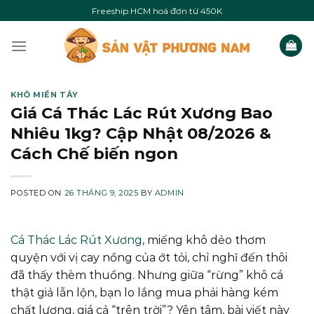
Skip
Freeship HCM hoá đơn từ 450K
to
content
KHÔ MIỀN TÂY
Giá Cá Thác Lác Rút Xương Bao
Nhiêu 1kg? Cập Nhật 08/2026 &
Cách Chế biến ngon
POSTED ON
26 THÁNG 9, 2025
BY
ADMIN
Cá Thác Lác Rút Xương
, miếng khô dẻo thơm
quyện với vị cay nồng của ớt tỏi, chỉ nghĩ đến thôi
đã thấy thèm thuồng. Nhưng giữa “rừng” khô cá
thật giả lẫn lộn, bạn lo lắng mua phải hàng kém
chất lượng, giá cả “trên trời”? Yên tâm, bài viết này