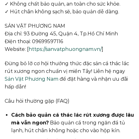
✓ Không chất bảo quản, an toàn cho sức khỏe.
✓ Hút chân không sạch sẽ, bảo quản dễ dàng.
SẢN VẬT PHƯƠNG NAM
Địa chỉ: 93 Đường 45, Quận 4, Tp.Hồ Chí Minh
Điện thoại: 09699597116
Website: [
https://sanvatphuongnam.vn/
]
Đừng bỏ lỡ cơ hội thưởng thức đặc sản cá thác lác
rút xương ngon chuẩn vị miền Tây! Liên hệ ngay
Sản Vật Phương Nam
để đặt hàng và nhận ưu đãi
hấp dẫn!
Câu hỏi thường gặp (FAQ)
Cách bảo quản cá thác lác rút xương được lâu
mà vẫn ngon?
Bảo quản cá trong ngăn đá tủ
lạnh, hút chân không hoặc cho vào hộp kín.