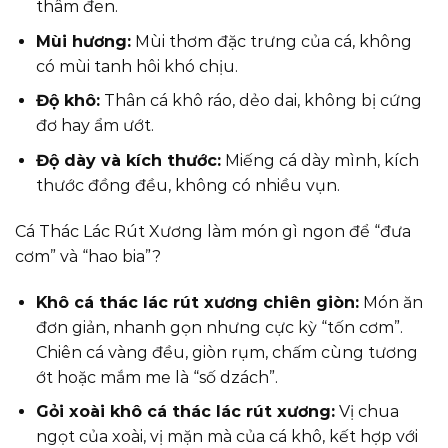
thâm đen.
Mùi hương:
Mùi thơm đặc trưng của cá, không
có mùi tanh hôi khó chịu.
Độ khô:
Thân cá khô ráo, dẻo dai, không bị cứng
đơ hay ẩm ướt.
Độ dày và kích thước:
Miếng cá dày mình, kích
thước đồng đều, không có nhiều vụn.
Cá Thác Lác Rút Xương làm món gì ngon để “đưa
cơm” và “hao bia”?
Khô cá thác lác rút xương chiên giòn:
Món ăn
đơn giản, nhanh gọn nhưng cực kỳ “tốn cơm”.
Chiên cá vàng đều, giòn rụm, chấm cùng tương
ớt hoặc mắm me là “số dzách”.
Gỏi xoài khô cá thác lác rút xương:
Vị chua
ngọt của xoài, vị mặn mà của cá khô, kết hợp với