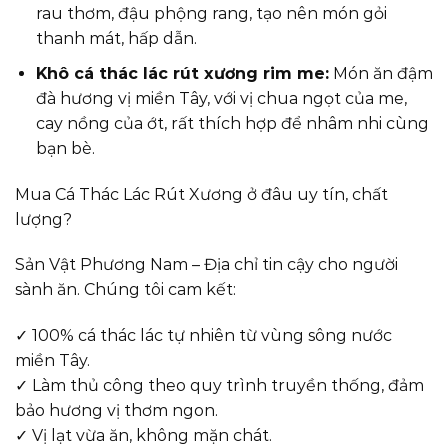
rau thơm, đậu phộng rang, tạo nên món gỏi
thanh mát, hấp dẫn.
Khô cá thác lác rút xương rim me:
Món ăn đậm
đà hương vị miền Tây, với vị chua ngọt của me,
cay nồng của ớt, rất thích hợp để nhâm nhi cùng
bạn bè.
Mua Cá Thác Lác Rút Xương ở đâu uy tín, chất
lượng?
Sản Vật Phương Nam – Địa chỉ tin cậy cho người
sành ăn. Chúng tôi cam kết:
✓ 100% cá thác lác tự nhiên từ vùng sông nước
miền Tây.
✓ Làm thủ công theo quy trình truyền thống, đảm
bảo hương vị thơm ngon.
✓ Vị lạt vừa ăn, không mặn chát.