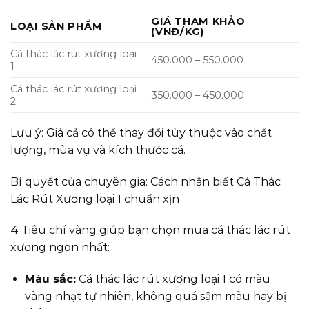
GIÁ THAM KHẢO
LOẠI SẢN PHẨM
(VNĐ/KG)
Cá thác lác rút xương loại
450.000 – 550.000
1
Cá thác lác rút xương loại
350.000 – 450.000
2
Lưu ý: Giá cả có thể thay đổi tùy thuộc vào chất
lượng, mùa vụ và kích thước cá.
Bí quyết của chuyên gia: Cách nhận biết Cá Thác
Lác Rút Xương loại 1 chuẩn xịn
4 Tiêu chí vàng giúp bạn chọn mua cá thác lác rút
xương ngon nhất:
Màu sắc:
Cá thác lác rút xương loại 1 có màu
vàng nhạt tự nhiên, không quá sậm màu hay bị